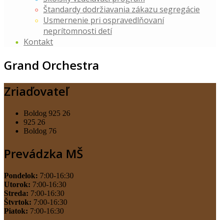
Štandardy dodržiavania zákazu segregácie
Usmernenie pri ospravedlňovaní
neprítomnosti detí
Kontakt
Grand Orchestra
Zriaďovateľ
Boldog 925 26
925 26
Boldog 76
Prevádzka MŠ
Pondelok:
7:00-16:30
Utorok:
7:00-16:30
Streda:
7:00-16:30
Štvrtok:
7:00-16:30
Piatok:
7:00-16:30