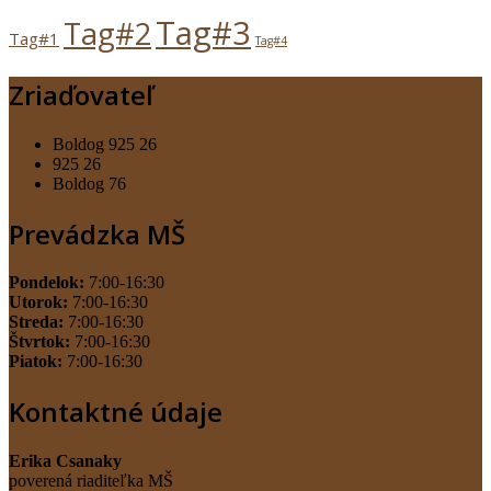
Tag#3
Tag#2
Tag#1
Tag#4
Zriaďovateľ
Boldog 925 26
925 26
Boldog 76
Prevádzka MŠ
Pondelok:
7:00-16:30
Utorok:
7:00-16:30
Streda:
7:00-16:30
Štvrtok:
7:00-16:30
Piatok:
7:00-16:30
Kontaktné údaje
Erika Csanaky
poverená riaditeľka MŠ