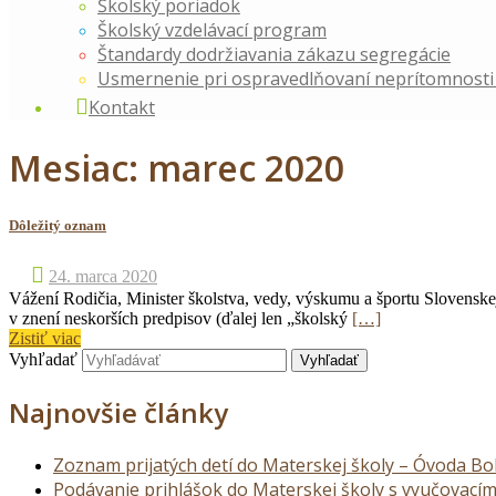
Školský poriadok
Školský vzdelávací program
Štandardy dodržiavania zákazu segregácie
Usmernenie pri ospravedlňovaní neprítomnosti 
Kontakt
Mesiac:
marec 2020
Dôležitý oznam
24. marca 2020
Vážení Rodičia, Minister školstva, vedy, výskumu a športu Slovenske
v znení neskorších predpisov (ďalej len „školský
[…]
Zistiť viac
Vyhľadať
Najnovšie články
Zoznam prijatých detí do Materskej školy – Óvoda Bo
Podávanie prihlášok do Materskej školy s vyučovací