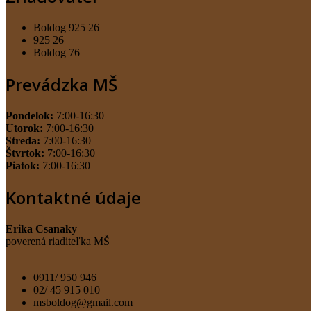
Boldog 925 26
925 26
Boldog 76
Prevádzka MŠ
Pondelok:
7:00-16:30
Utorok:
7:00-16:30
Streda:
7:00-16:30
Štvrtok:
7:00-16:30
Piatok:
7:00-16:30
Kontaktné údaje
Erika Csanaky
poverená riaditeľka MŠ
0911/ 950 946
02/ 45 915 010
msboldog@gmail.com