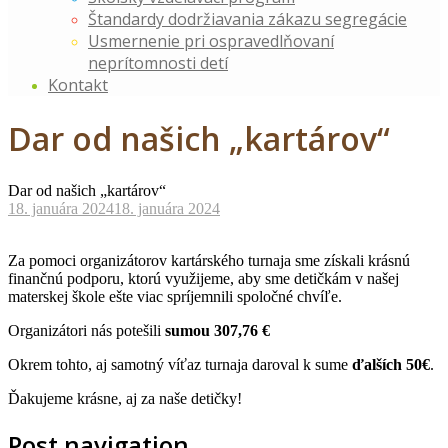
Štandardy dodržiavania zákazu segregácie
Usmernenie pri ospravedlňovaní
neprítomnosti detí
Kontakt
Dar od našich „kartárov“
Dar od našich „kartárov“
18. januára 2024
18. januára 2024
Za pomoci organizátorov kartárského turnaja sme získali krásnú
finančnú podporu, ktorú využijeme, aby sme detičkám v našej
materskej škole ešte viac spríjemnili spoločné chvíľe.
Organizátori nás potešili
sumou 307,76 €
Okrem tohto, aj samotný víťaz turnaja daroval k sume
ďalších 50€
.
Ďakujeme krásne, aj za naše detičky!
Post navigation