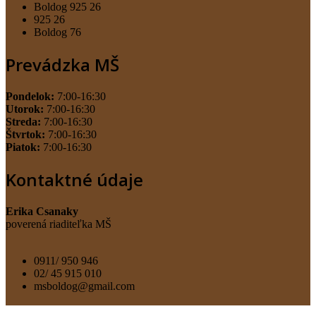
Boldog 925 26
925 26
Boldog 76
Prevádzka MŠ
Pondelok:
7:00-16:30
Utorok:
7:00-16:30
Streda:
7:00-16:30
Štvrtok:
7:00-16:30
Piatok:
7:00-16:30
Kontaktné údaje
Erika Csanaky
poverená riaditeľka MŠ
0911/ 950 946
02/ 45 915 010
msboldog@gmail.com