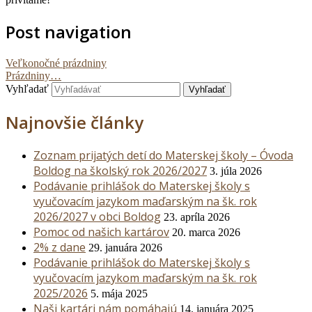
Post navigation
Veľkonočné prázdniny
Prázdniny…
Vyhľadať
Najnovšie články
Zoznam prijatých detí do Materskej školy – Óvoda
Boldog na školský rok 2026/2027
3. júla 2026
Podávanie prihlášok do Materskej školy s
vyučovacím jazykom maďarským na šk. rok
2026/2027 v obci Boldog
23. apríla 2026
Pomoc od našich kartárov
20. marca 2026
2% z dane
29. januára 2026
Podávanie prihlášok do Materskej školy s
vyučovacím jazykom maďarským na šk. rok
2025/2026
5. mája 2025
Naši kartári nám pomáhajú
14. januára 2025