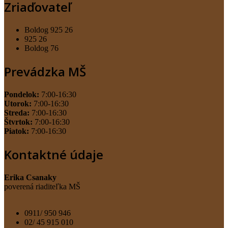
Zriaďovateľ
Boldog 925 26
925 26
Boldog 76
Prevádzka MŠ
Pondelok:
7:00-16:30
Utorok:
7:00-16:30
Streda:
7:00-16:30
Štvrtok:
7:00-16:30
Piatok:
7:00-16:30
Kontaktné údaje
Erika Csanaky
poverená riaditeľka MŠ
0911/ 950 946
02/ 45 915 010