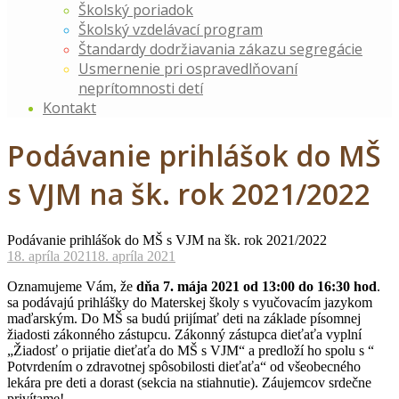
Školský poriadok
Školský vzdelávací program
Štandardy dodržiavania zákazu segregácie
Usmernenie pri ospravedlňovaní
neprítomnosti detí
Kontakt
Podávanie prihlášok do MŠ
s VJM na šk. rok 2021/2022
Podávanie prihlášok do MŠ s VJM na šk. rok 2021/2022
18. apríla 2021
18. apríla 2021
Oznamujeme Vám, že
dňa 7. mája 2021 od 13:00 do 16:30 hod
.
sa podávajú prihlášky do Materskej školy s vyučovacím jazykom
maďarským. Do MŠ sa budú prijímať deti na základe písomnej
žiadosti zákonného zástupcu. Zákonný zástupca dieťaťa vyplní
„Žiadosť o prijatie dieťaťa do MŠ s VJM“ a predloží ho spolu s “
Potvrdením o zdravotnej spôsobilosti dieťaťa“ od všeobecného
lekára pre deti a dorast (sekcia na stiahnutie). Záujemcov srdečne
privítame!